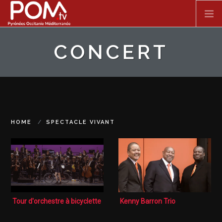
Skip to main content
CONCERT
ACCUEIL
SPECTACLE VIVANT
FILMS
HOME
SPECTACLE VIVANT
DOCUMENTAIRES
SÉRIES
Tour d'orchestre à bicyclette
Kenny Barron Trio