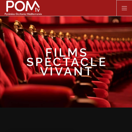
Aller au contenu principal
ACCUEIL
SPECTACLE VIVANT
FILMS
SPECTACLE
FILMS
VIVANT
DOCUMENTAIRES
SÉRIES