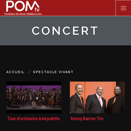
Aller au contenu principal
CONCERT
ACCUEIL
SPECTACLE VIVANT
FILMS
ACCUEIL
SPECTACLE VIVANT
DOCUMENTAIRES
SÉRIES
Tour d'orchestre à bicyclette
Kenny Barron Trio