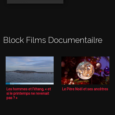
Block Films Documentailre
Les hommes et l’étang, « et
Le Père Noël et ses ancètres
si le printemps ne revenait
pas ? »