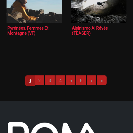
Pyrénées, Femmes Et
Alpinismo Al Révés
Montagne (VF)
(TEASER)
Pagination
Page suivante
Dernière page
1
2
3
4
5
6
›
»